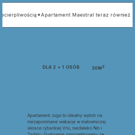
liwością
✦
Apartament Maestral teraz również z klima
2
DLA 2 + 1 OSÓB
30M
Apartament Jugo to idealny wybór na
niezapomniane wakacje w malowniczej
wiosce rybackiej Vrsi, niedaleko Nin i
Zadaru. Gustownie zaprojektowany ze