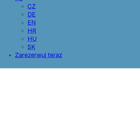
CZ
DE
EN
HR
HU
SK
Zarezerwuj teraz