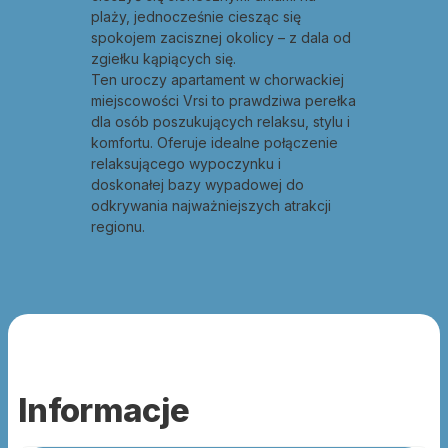
plaży, jednocześnie ciesząc się
spokojem zacisznej okolicy – z dala od
zgiełku kąpiących się.
Ten uroczy apartament w chorwackiej
miejscowości Vrsi to prawdziwa perełka
dla osób poszukujących relaksu, stylu i
komfortu. Oferuje idealne połączenie
relaksującego wypoczynku i
doskonałej bazy wypadowej do
odkrywania najważniejszych atrakcji
regionu.
Informacje