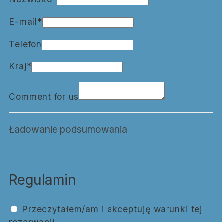
E-mail*
Telefon
Kraj*
Comment for us
Ładowanie podsumowania
Regulamin
Przeczytałem/am i akceptuję warunki tej
rezerwacji.