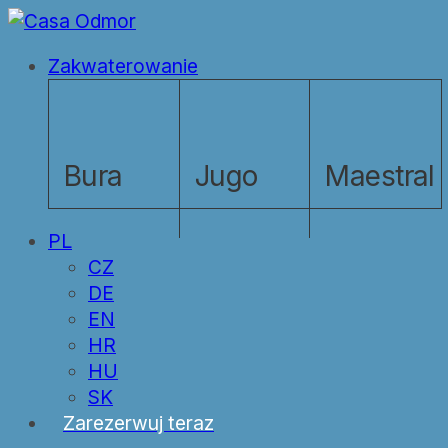
Skip
to
Menu
Zakwaterowanie
main
content
Bura
Jugo
Maestral
PL
CZ
DE
EN
HR
HU
SK
Zarezerwuj teraz