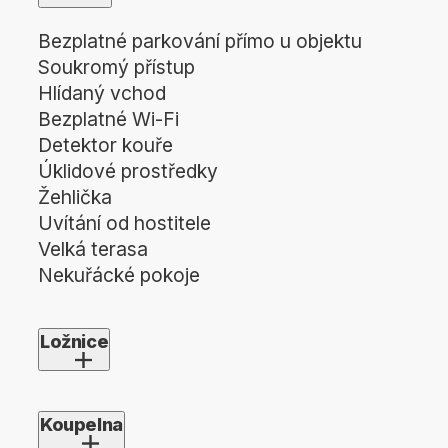
Bezplatné parkování přímo u objektu
Soukromý přístup
Hlídaný vchod
Bezplatné Wi-Fi
Detektor kouře
Úklidové prostředky
Žehlička
Uvítání od hostitele
Velká terasa
Nekuřácké pokoje
Ložnice
1x manželská postel (180×200)
2x jednolůžko (90×200)
Koupelna
Klimatizace