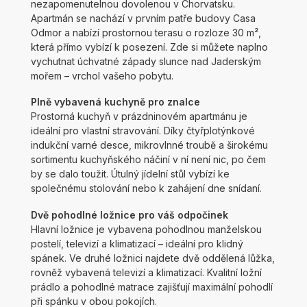
nezapomenutelnou dovolenou v Chorvatsku.
Apartmán se nachází v prvním patře budovy Casa
Odmor a nabízí prostornou terasu o rozloze 30 m²,
která přímo vybízí k posezení. Zde si můžete naplno
vychutnat úchvatné západy slunce nad Jaderským
mořem – vrchol vašeho pobytu.
Plně vybavená kuchyně pro znalce
Prostorná kuchyň v prázdninovém apartmánu je
ideální pro vlastní stravování. Díky čtyřplotýnkové
indukční varné desce, mikrovlnné troubě a širokému
sortimentu kuchyňského náčiní v ní není nic, po čem
by se dalo toužit. Útulný jídelní stůl vybízí ke
společnému stolování nebo k zahájení dne snídaní.
Dvě pohodlné ložnice pro váš odpočinek
Hlavní ložnice je vybavena pohodlnou manželskou
postelí, televizí a klimatizací – ideální pro klidný
spánek. Ve druhé ložnici najdete dvě oddělená lůžka,
rovněž vybavená televizí a klimatizací. Kvalitní ložní
prádlo a pohodlné matrace zajišťují maximální pohodlí
při spánku v obou pokojích.