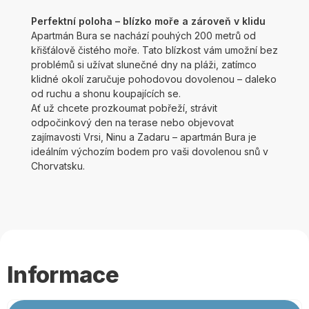
Perfektní poloha – blízko moře a zároveň v klidu
Apartmán Bura se nachází pouhých 200 metrů od
křišťálově čistého moře. Tato blízkost vám umožní bez
problémů si užívat slunečné dny na pláži, zatímco
klidné okolí zaručuje pohodovou dovolenou – daleko
od ruchu a shonu koupajících se.
Ať už chcete prozkoumat pobřeží, strávit
odpočinkový den na terase nebo objevovat
zajímavosti Vrsi, Ninu a Zadaru – apartmán Bura je
ideálním výchozím bodem pro vaši dovolenou snů v
Chorvatsku.
Informace