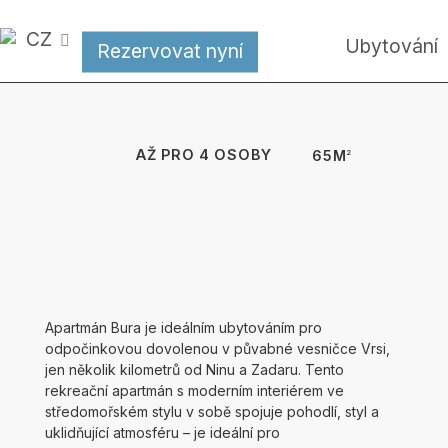
Přejít
na
CZ
 se na vás
✦
Apartmán Maestral nyní také s klimatizac
Ubytování
Rezervovat nyní
hlavní
obsah
AŽ PRO 4 OSOBY
65M
2
Bura
Jugo
Maestral
Apartmán Bura je ideálním ubytováním pro
odpočinkovou dovolenou v půvabné vesničce Vrsi,
jen několik kilometrů od Ninu a Zadaru. Tento
rekreační apartmán s moderním interiérem ve
středomořském stylu v sobě spojuje pohodlí, styl a
uklidňující atmosféru – je ideální pro