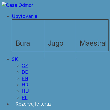
Skip
to
Menu
Ubytovanie
main
content
Bura
Jugo
Maestral
SK
CZ
DE
EN
HR
HU
PL
Rezervujte teraz