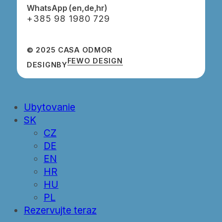
WhatsApp (en,de,hr)
‭+385 98 1980 729‬
© 2025 CASA ODMOR
FEWO DESIGN
DESIGN
BY
Close
Ubytovanie
Menu
SK
CZ
DE
EN
HR
HU
PL
Rezervujte teraz