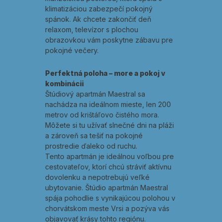
klimatizáciou zabezpečí pokojný
spánok. Ak chcete zakončiť deň
relaxom, televízor s plochou
obrazovkou vám poskytne zábavu pre
pokojné večery.
Perfektná poloha – more a pokoj v
kombinácii
Štúdiový apartmán Maestral sa
nachádza na ideálnom mieste, len 200
metrov od krištáľovo čistého mora.
Môžete si tu užívať slnečné dni na pláži
a zároveň sa tešiť na pokojné
prostredie ďaleko od ruchu.
Tento apartmán je ideálnou voľbou pre
cestovateľov, ktorí chcú stráviť aktívnu
dovolenku a nepotrebujú veľké
ubytovanie. Štúdio apartmán Maestral
spája pohodlie s vynikajúcou polohou v
chorvátskom meste Vrsi a pozýva vás
objavovať krásy tohto regiónu.