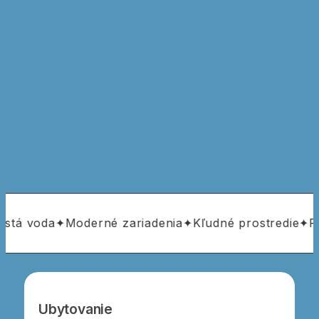
stá voda
✦
Moderné zariadenia
✦
Kľudné prostredie
✦
Prí
Ubytovanie