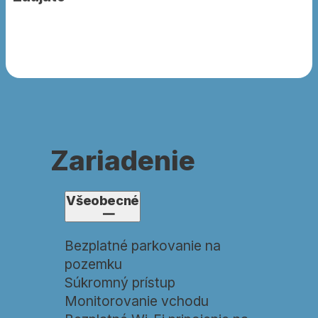
Zariadenie
Všeobecné
Bezplatné parkovanie na
pozemku
Súkromný prístup
Monitorovanie vchodu