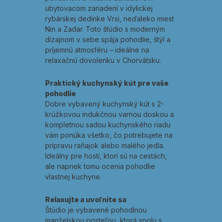
ubytovacom zariadení v idylickej
rybárskej dedinke Vrsi, neďaleko miest
Nin a Zadar. Toto štúdio s moderným
dizajnom v sebe spája pohodlie, štýl a
príjemnú atmosféru – ideálne na
relaxačnú dovolenku v Chorvátsku.
Praktický kuchynský kút pre vaše
pohodlie
Dobre vybavený kuchynský kút s 2-
krúžkovou indukčnou varnou doskou a
kompletnou sadou kuchynského riadu
vám ponúka všetko, čo potrebujete na
prípravu raňajok alebo malého jedla.
Ideálny pre hostí, ktorí sú na cestách,
ale napriek tomu ocenia pohodlie
vlastnej kuchyne.
Relaxujte a uvoľnite sa
Štúdio je vybavené pohodlnou
manželskou posteľou, ktorá spolu s